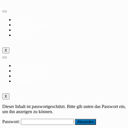
Zum
Inhalt
springen
Webinars
Radiology School
Kongresse
Über uns
X
Webinars
Radiology School
Kongresse
Über uns
X
Dieser Inhalt ist passwortgeschützt. Bitte gib unten das Passwort ein,
um ihn anzeigen zu können.
Passwort: